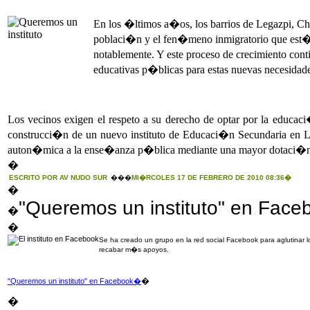
En los �ltimos a�os, los barrios de Legazpi, Cho
poblaci�n y el fen�meno inmigratorio que est� t
notablemente. Y este proceso de crecimiento c
educativas p�blicas para estas nuevas necesidad
Los vecinos exigen el respeto a su derecho de optar por la educa
construcci�n de un nuevo instituto de Educaci�n Secundaria en L
auton�mica a la ense�anza p�blica mediante una mayor dotaci�n de 
�
ESCRITO POR AV NUDO SUR
���
MI�RCOLES 17 DE FEBRERO DE 2010 08:36�
�
"Queremos un instituto" en Face
�
�
Se ha creado un grupo en la red social Facebook para aglutinar lo
recabar m�s apoyos.
�
"Queremos un instituto" en Facebook�
�