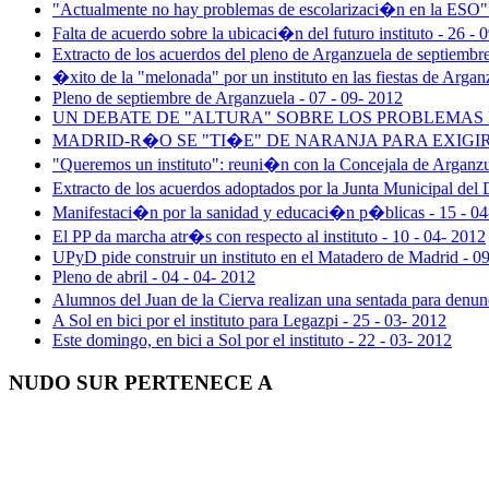
"Actualmente no hay problemas de escolarizaci�n en la ESO" e
Falta de acuerdo sobre la ubicaci�n del futuro instituto - 26 - 
Extracto de los acuerdos del pleno de Arganzuela de septiembre
�xito de la "melonada" por un instituto en las fiestas de Argan
Pleno de septiembre de Arganzuela - 07 - 09- 2012
UN DEBATE DE "ALTURA" SOBRE LOS PROBLEMAS DEL
MADRID-R�O SE "TI�E" DE NARANJA PARA EXIGIR U
"Queremos un instituto": reuni�n con la Concejala de Arganzu
Extracto de los acuerdos adoptados por la Junta Municipal del 
Manifestaci�n por la sanidad y educaci�n p�blicas - 15 - 04
El PP da marcha atr�s con respecto al instituto - 10 - 04- 2012
UPyD pide construir un instituto en el Matadero de Madrid - 0
Pleno de abril - 04 - 04- 2012
Alumnos del Juan de la Cierva realizan una sentada para denun
A Sol en bici por el instituto para Legazpi - 25 - 03- 2012
Este domingo, en bici a Sol por el instituto - 22 - 03- 2012
NUDO SUR PERTENECE A