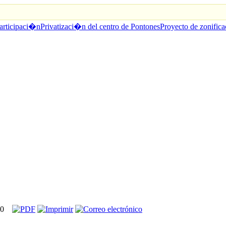
articipaci�n
Privatizaci�n del centro de Pontones
Proyecto de zonifica
00