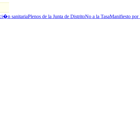
ci�n sanitaria
Plenos de la Junta de Distrito
No a la Tasa
Manifiesto por