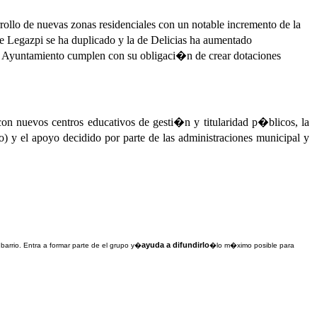
ollo de nuevas zonas residenciales con un notable incremento de la
 Legazpi se ha duplicado y la de Delicias ha aumentado
 Ayuntamiento cumplen con su obligaci�n de crear dotaciones
n nuevos centros educativos de gesti�n y titularidad p�blicos, la
 el apoyo decidido por parte de las administraciones municipal y
ayuda a difundirlo
 barrio. Entra a formar parte de el grupo y�
�lo m�ximo posible para