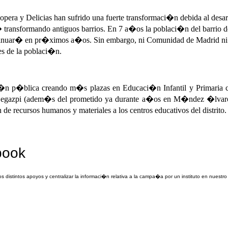
pera y Delicias han sufrido una fuerte transformaci�n debida al desarr
ransformando antiguos barrios. En 7 a�os la poblaci�n del barrio de
ontinuar� en pr�ximos a�os. Sin embargo, ni Comunidad de Madrid ni
es de la poblaci�n.
ci�n p�blica creando m�s plazas en Educaci�n Infantil y Primaria co
egazpi (adem�s del prometido ya durante a�os en M�ndez �lvaro) y
recursos humanos y materiales a los centros educativos del distrito.
book
s distintos apoyos y centralizar la informaci�n relativa a la campa�a por un instituto en nuestro