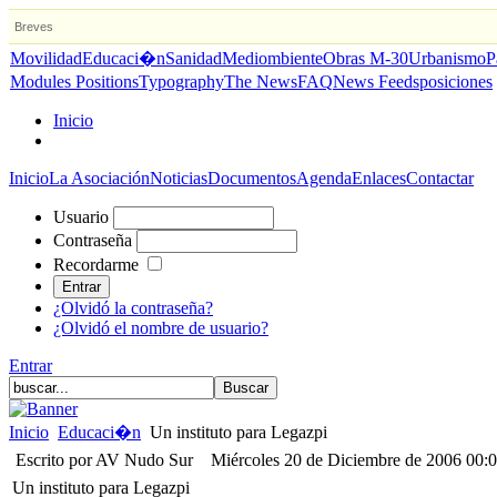
Breves
Movilidad
Educaci�n
Sanidad
Mediombiente
Obras M-30
Urbanismo
P
Modules Positions
Typography
The News
FAQ
News Feeds
posiciones
Inicio
Inicio
La Asociación
Noticias
Documentos
Agenda
Enlaces
Contactar
Usuario
Contraseña
Recordarme
¿Olvidó la contraseña?
¿Olvidó el nombre de usuario?
Entrar
Inicio
Educaci�n
Un instituto para Legazpi
Escrito por AV Nudo Sur
Miércoles 20 de Diciembre de 2006 00:
Un instituto para Legazpi