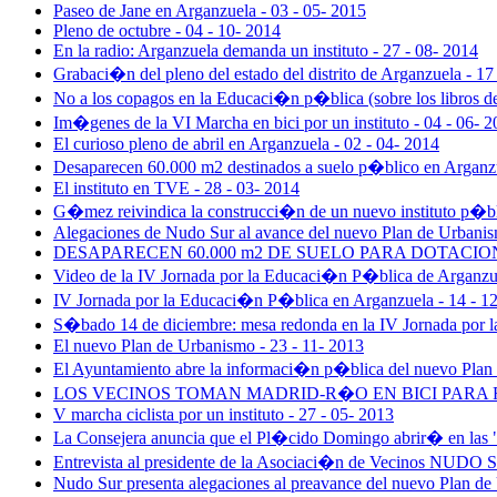
Paseo de Jane en Arganzuela - 03 - 05- 2015
Pleno de octubre - 04 - 10- 2014
En la radio: Arganzuela demanda un instituto - 27 - 08- 2014
Grabaci�n del pleno del estado del distrito de Arganzuela - 17
No a los copagos en la Educaci�n p�blica (sobre los libros de
Im�genes de la VI Marcha en bici por un instituto - 04 - 06- 
El curioso pleno de abril en Arganzuela - 02 - 04- 2014
Desaparecen 60.000 m2 destinados a suelo p�blico en Arganzu
El instituto en TVE - 28 - 03- 2014
G�mez reivindica la construcci�n de un nuevo instituto p�bl
Alegaciones de Nudo Sur al avance del nuevo Plan de Urbanis
DESAPARECEN 60.000 m2 DE SUELO PARA DOTACIONES
Video de la IV Jornada por la Educaci�n P�blica de Arganzue
IV Jornada por la Educaci�n P�blica en Arganzuela - 14 - 1
S�bado 14 de diciembre: mesa redonda en la IV Jornada por 
El nuevo Plan de Urbanismo - 23 - 11- 2013
El Ayuntamiento abre la informaci�n p�blica del nuevo Plan 
LOS VECINOS TOMAN MADRID-R�O EN BICI PARA RE
V marcha ciclista por un instituto - 27 - 05- 2013
La Consejera anuncia que el Pl�cido Domingo abrir� en las 
Entrevista al presidente de la Asociaci�n de Vecinos NUDO S
Nudo Sur presenta alegaciones al preavance del nuevo Plan de