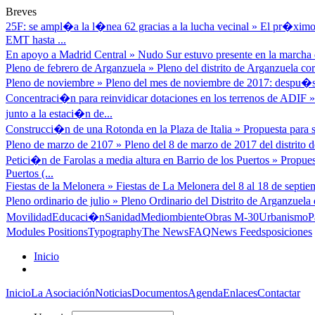
Breves
25F: se ampl�a la l�nea 62 gracias a la lucha vecinal
»
El pr�ximo 
EMT hasta ...
En apoyo a Madrid Central
»
Nudo Sur estuvo presente en la marcha d
Pleno de febrero de Arganzuela
»
Pleno del distrito de Arganzuela cor
Pleno de noviembre
»
Pleno del mes de noviembre de 2017: despu�s
Concentraci�n para reinvidicar dotaciones en los terrenos de ADIF
junto a la estaci�n de...
Construcci�n de una Rotonda en la Plaza de Italia
»
Propuesta para s
Pleno de marzo de 2107
»
Pleno del 8 de marzo de 2017 del distrito
Petici�n de Farolas a media altura en Barrio de los Puertos
»
Propues
Puertos (...
Fiestas de la Melonera
»
Fiestas de La Melonera del 8 al 18 de septiem
Pleno ordinario de julio
»
Pleno Ordinario del Distrito de Arganzuela 
Movilidad
Educaci�n
Sanidad
Mediombiente
Obras M-30
Urbanismo
P
Modules Positions
Typography
The News
FAQ
News Feeds
posiciones
Inicio
Inicio
La Asociación
Noticias
Documentos
Agenda
Enlaces
Contactar