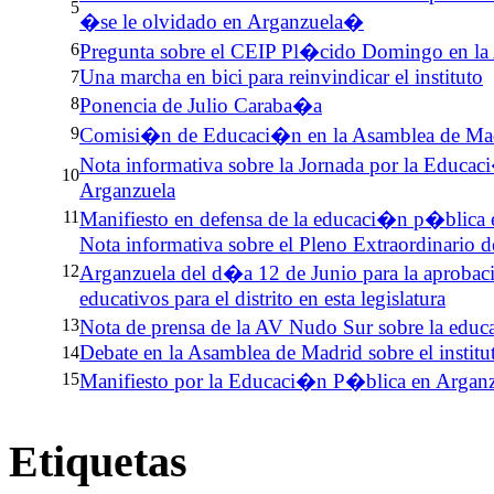
5
�se le olvidado en Arganzuela�
6
Pregunta sobre el CEIP Pl�cido Domingo en la
Una marcha en bici para reinvindicar el instituto
7
8
Ponencia de Julio Caraba�a
9
Comisi�n de Educaci�n en la Asamblea de Mad
Nota informativa sobre la Jornada por la Educa
10
Arganzuela
11
Manifiesto en defensa de la educaci�n p�blica 
Nota informativa sobre el Pleno Extraordinario de
12
Arganzuela del d�a 12 de Junio para la aprobac
educativos para el distrito en esta legislatura
13
Nota de prensa de la AV Nudo Sur sobre la edu
Debate en la Asamblea de Madrid sobre el institu
14
15
Manifiesto por la Educaci�n P�blica en Argan
Etiquetas