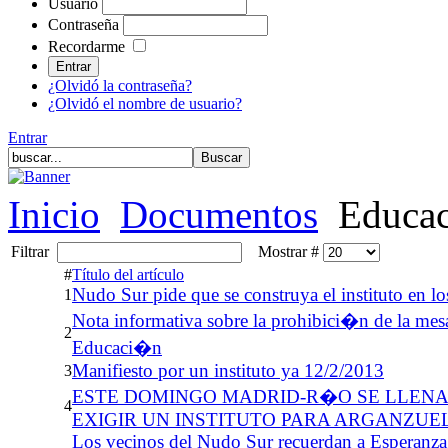
Usuario
Contraseña
Recordarme
¿Olvidó la contraseña?
¿Olvidó el nombre de usuario?
Entrar
Inicio
Documentos
Educa
Filtrar
Mostrar #
#
Título del artículo
Nudo Sur pide que se construya el instituto en lo
1
Nota informativa sobre la prohibici�n de la mesa
2
Educaci�n
Manifiesto por un instituto ya 12/2/2013
3
ESTE DOMINGO MADRID-R�O SE LLENA
4
EXIGIR UN INSTITUTO PARA ARGANZUE
Los vecinos del Nudo Sur recuerdan a Esperanza A