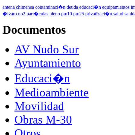
antena
chimenea
contaminaci�n
deuda
educaci�n
equipamientos
im
�lvaro
no2
part�culas
pleno
pm10
pm25
privatizaci�n
salud
sanid
Documentos
AV Nudo Sur
Ayuntamiento
Educaci�n
Medioambiente
Movilidad
Obras M-30
Otros